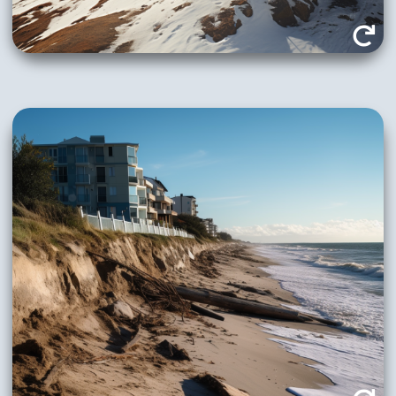
8. Abschluss
Abschluss
Der Anstieg der Meeresspiegel und stärkere
Sturmfluten bedrohen durch Überflutung,
Schädigung und Erosion nicht nur die
touristischen Infrastrukturen (wie Strände) und
somit die Attraktivität einer Region, sondern auch
den Lebensraum der Menschen, die an der Küste
leben.