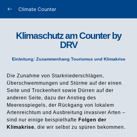
Climate Counter
1. Einleitung
Klimaschutz am Counter by
1.1 Zusammenhang Tourismus und Klimakrise
DRV
2. Grundlagen: Klimakrise und Treibhausgase
Einleitung: Zusammenhang Tourismus und Klimakrise
2.1 Der Einfluss der Treibhausgase
Die Zunahme von Starkniederschlägen,
Überschwemmungen und Stürme auf der einen
2.2 Wodurch entstehen die Treibhausgase?
Seite und Trockenheit sowie Dürren auf der
anderen Seite, dazu der Anstieg des
3. Die Klimawirkung von Reisen
Meeresspiegels, der Rückgang von lokalem
Artenreichtum und Ausbreitung invasiver Arten –
3.1 Wodurch entstehen die Treibhausgase bei einer
sind nur einige beispielhafte
Folgen der
Reise?
Klimakrise
, die wir selbst zu spüren bekommen.