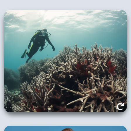
Bei einer zunehmenden Erwärmung und damit
einhergehenden Versauerung der Ozeane ist zu
erwarten, dass Korallenriffe ausbleichen und
absterben. Die marine Artenvielfalt geht zurück,
Tauchtouristen verlieren das Interesse an den
betroffenen Gebieten. Steigende
Wassertemperaturen führen darüber hinaus
häufig zu Algenblüten oder Quallenplagen, was
wiederum unattraktiv für Strandlieberhaber ist.