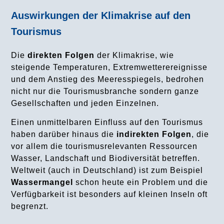
3.2 Unterschiede bei verschiedenen Reisen
Auswirkungen der Klimakrise auf den
4. Möglichkeiten klimafreundlicher zu reisen
Tourismus
4.1 Einleitung
Die
direkten Folgen
der Klimakrise, wie
steigende Temperaturen, Extremwetterereignisse
4.2 CO₂e-Emissionswerte vergleichen mit KlimaLink
und dem Anstieg des Meeresspiegels, bedrohen
nicht nur die Tourismusbranche sondern ganze
5. Die An- und Abreise klimabewusster gestalten
Gesellschaften und jeden Einzelnen.
Einen unmittelbaren Einfluss auf den Tourismus
5.1 Wahl des Reiseziels
haben darüber hinaus die
indirekten Folgen
, die
vor allem die tourismusrelevanten Ressourcen
5.2 Festlegen der Reisedauer
Wasser, Landschaft und Biodiversität betreffen.
5.3 Wahl der Verkehrsmittel
Weltweit (auch in Deutschland) ist zum Beispiel
Wassermangel
schon heute ein Problem und die
5.4 Erdgebundene Reisen
Verfügbarkeit ist besonders auf kleinen Inseln oft
begrenzt.
5.5 Flugreisen klimafreundlicher gestalten