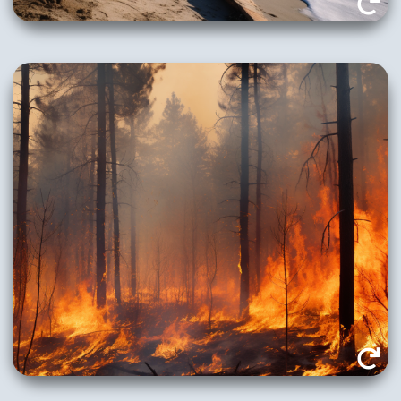
Anhaltende Trockenheit und Brände schädigen
z.B. die Wälder. Schwere Dürren nehmen zu. Das
mindert nicht nur die Attraktivität der Landschaft,
sondern führt u.a. zur Veränderung und
Zerstörung der Lebensräume von Tier- und
Pflanzenarten – mit dem Risiko der Reduzierung
der Artenvielfalt.