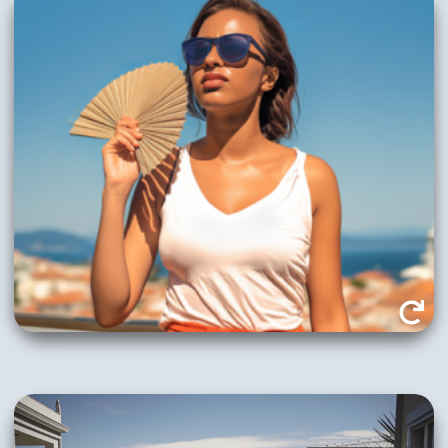
Vor allem in Destinationen im Süden könnte es
zu heiß werden. Im Städtetourismus werden
sommerliche Hitzewellen ein immer häufigeres
Problem. Zeitgleich verstärkt die Klimakrise die
Herausforderungen mit Wasserknappheit (inkl.
Trinkwasser).